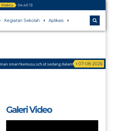
Waktu
04
:
40
13
Kegiatan Sekolah
Aplikasi
07-08-2026
man1kemusu.sch.id sedang dalam
Galeri Video