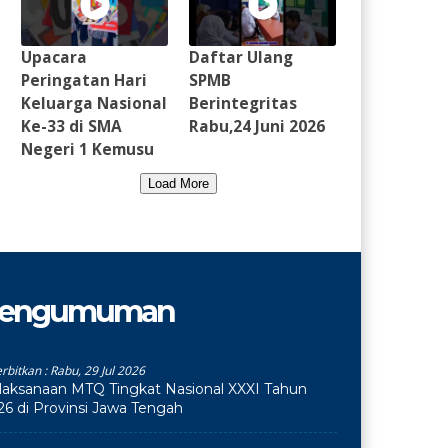
Upacara
Daftar Ulang
Peringatan Hari
SPMB
Keluarga Nasional
Berintegritas
Ke-33 di SMA
Rabu,24 Juni 2026
Negeri 1 Kemusu
Load More
engumuman
erbitkan :
Rabu, 29 Jul 2026
laksanaan MTQ Tingkat Nasional XXXI Tahun
26 di Provinsi Jawa Tengah