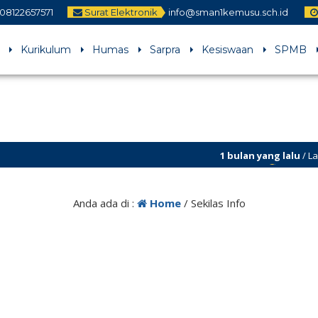
08122657571
Surat Elektronik
info@sman1kemusu.sch.id
Kurikulum
Humas
Sarpra
Kesiswaan
SPMB
1 bulan yang lalu
/ Laman s
perbaikan
Anda ada di :
Home
/
Sekilas Info