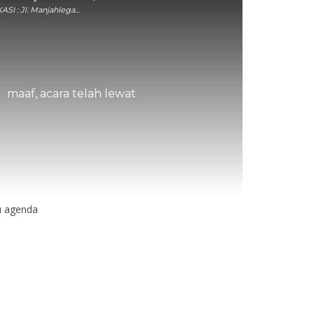
ASI : Jl. Manjahlega...
maaf, acara telah lewat
u agenda