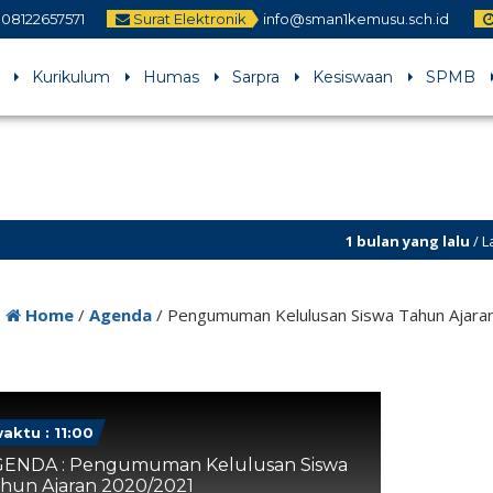
08122657571
Surat Elektronik
info@sman1kemusu.sch.id
Kurikulum
Humas
Sarpra
Kesiswaan
SPMB
1 bulan yang lalu
/ Laman 
:
Home
/
Agenda
/
Pengumuman Kelulusan Siswa Tahun Ajara
aktu : 11:00
ENDA : Pengumuman Kelulusan Siswa
hun Ajaran 2020/2021