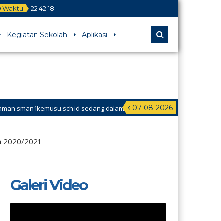
Waktu
22
:
42
18
Kegiatan Sekolah
Aplikasi
07-08-2026
sman1kemusu.sch.id sedang dalam perbaikan
n 2020/2021
Galeri Video