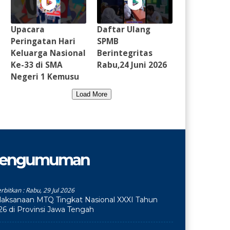
Upacara
Daftar Ulang
Peringatan Hari
SPMB
Keluarga Nasional
Berintegritas
Ke-33 di SMA
Rabu,24 Juni 2026
Negeri 1 Kemusu
Load More
engumuman
erbitkan :
Rabu, 29 Jul 2026
laksanaan MTQ Tingkat Nasional XXXI Tahun
26 di Provinsi Jawa Tengah