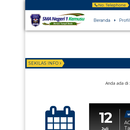
No. Telephone
Beranda
Profil
SEKILAS INFO
Anda ada di 
12
w
AG
Ta
Juli