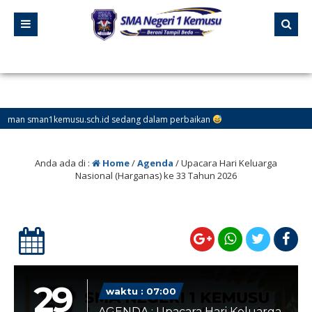
an1kemusu.sch.id sedang dalam perbaikan
Anda ada di :
Home
/
Agenda
/
Upacara Hari Keluarga
Nasional (Harganas) ke 33 Tahun 2026
29
waktu : 07:00
AGENDA : Upacara Hari Keluarga