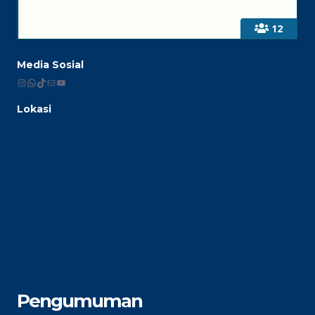
12
Media Sosial
Instagram
WhatsApp
TikTok
Mail
YouTube
Lokasi
Pengumuman