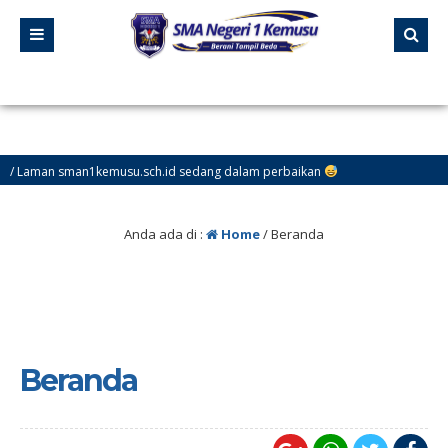
an sman1kemusu.sch.id sedang dalam perbaikan
Anda ada di :
Home
/
Beranda
Beranda