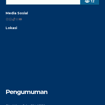
12
Media Sosial
Instagram
WhatsApp
TikTok
Mail
YouTube
Lokasi
Pengumuman