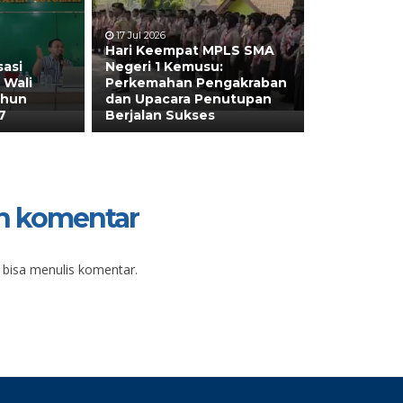
17 Jul 2026
Hari Keempat MPLS SMA
sasi
Negeri 1 Kemusu:
 Wali
Perkemahan Pengakraban
ahun
dan Upacara Penutupan
7
Berjalan Sukses
n komentar
 bisa menulis komentar.