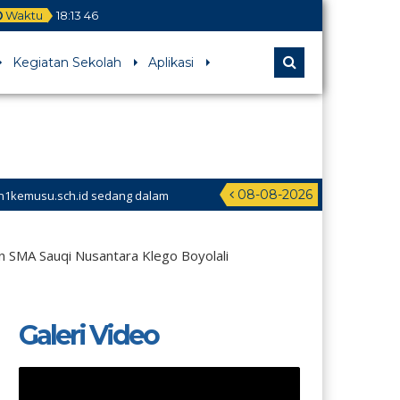
Waktu
18
:
13
47
Kegiatan Sekolah
Aplikasi
08-08-2026
sch.id sedang dalam
 SMA Sauqi Nusantara Klego Boyolali
Galeri Video