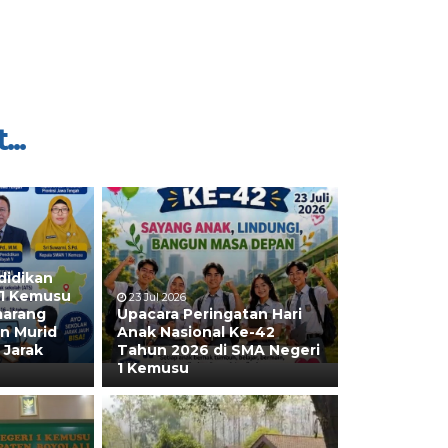
...
didikan
 1 Kemusu
23 Jul 2026
marang
Upacara Peringatan Hari
n Murid
Anak Nasional Ke-42
 Jarak
Tahun 2026 di SMA Negeri
1 Kemusu