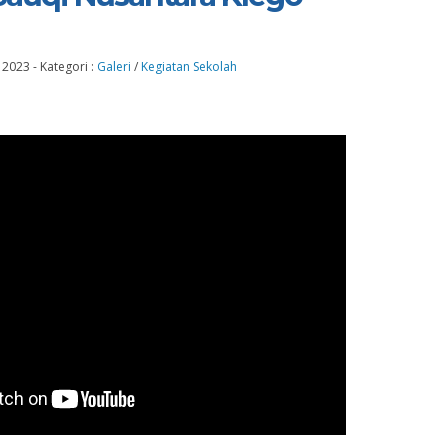
r 2023
-
Kategori :
Galeri
/
Kegiatan Sekolah