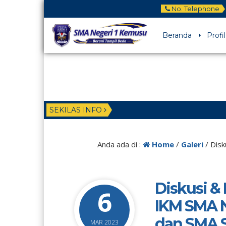
No. Telephone
Beranda
Profil
SEKILAS INFO
Anda ada di :
Home
/
Galeri
/
Disk
Diskusi &
6
IKM SMA N
dan SMA S
MAR 2023