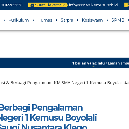
08122657571
Surat Elektronik
info@sman1kemusu.sch.id
Kurikulum
Humas
Sarpra
Kesiswaan
SPMB
1 bulan yang lalu
/ Laman sman1kemusu.
perbaikan
usi & Berbagi Pengalaman IKM SMA Negeri 1 Kemusu Boyolali dan
 Berbagi Pengalaman
egeri 1 Kemusu Boyolali
auqi Nusantara Klego