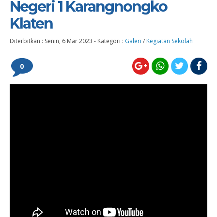
Negeri 1 Karangnongko
Klaten
Diterbitkan :
Senin, 6 Mar 2023
-
Kategori :
Galeri
/
Kegiatan Sekolah
0