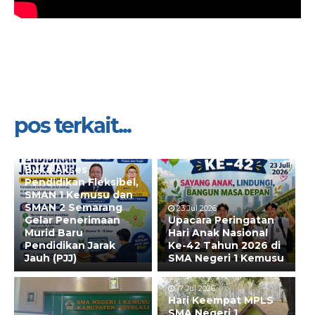
pos terkait...
28 Jul 2026
Buka Akses
Pendidikan Fleksibel,
SMAN 1 Kemusu dan
SMAN 2 Semarang
23 Jul 2026
Gelar Penerimaan
Upacara Peringatan
Murid Baru
Hari Anak Nasional
Pendidikan Jarak
Ke-42 Tahun 2026 di
Jauh (PJJ)
SMA Negeri 1 Kemusu
17 Jul 2026
Hari Keempat MPLS
SMA Negeri 1