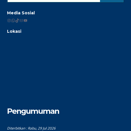
Media Sosial
Instagram
WhatsApp
TikTok
Mail
YouTube
Lokasi
Pengumuman
Diterbitkan :
Rabu, 29 Jul 2026