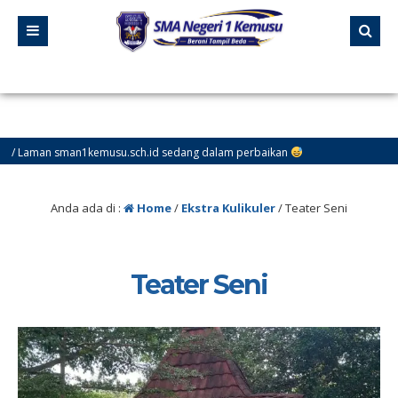
an sman1kemusu.sch.id sedang dalam perbaikan
Anda ada di :
Home
/
Ekstra Kulikuler
/
Teater Seni
Teater Seni