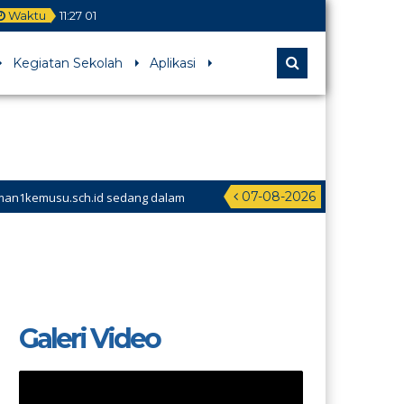
Waktu
11
:
27
04
Kegiatan Sekolah
Aplikasi
07-08-2026
Galeri Video