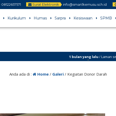
08122657571
Surat Elektronik
info@sman1kemusu.sch.id
Kurikulum
Humas
Sarpra
Kesiswaan
SPMB
1 bulan yang lalu
/ Laman sman1kemusu.sch.id sedang dalam
perbaikan
Anda ada di :
Home
/
Galeri
/
Kegiatan Donor Darah