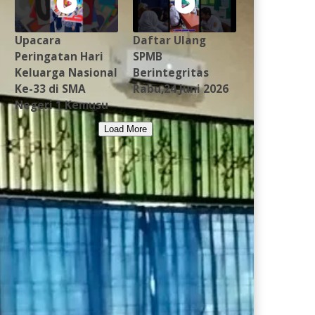
Upacara
Daftar Ulang
Peringatan Hari
SPMB
Keluarga Nasional
Berintegritas
Ke-33 di SMA
Rabu,24 Juni 2026
Negeri 1 Kemusu
Load More