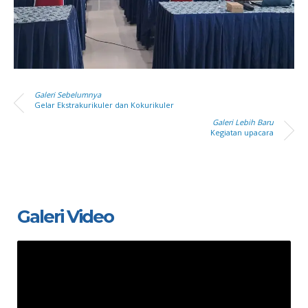
Galeri Sebelumnya
Gelar Ekstrakurikuler dan Kokurikuler
Galeri Lebih Baru
Kegiatan upacara
Galeri Video