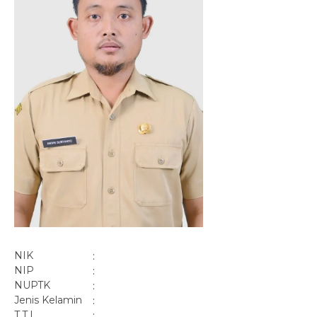
NIK
:
NIP
:
NUPTK
:
Jenis Kelamin
:
T.T.L
: