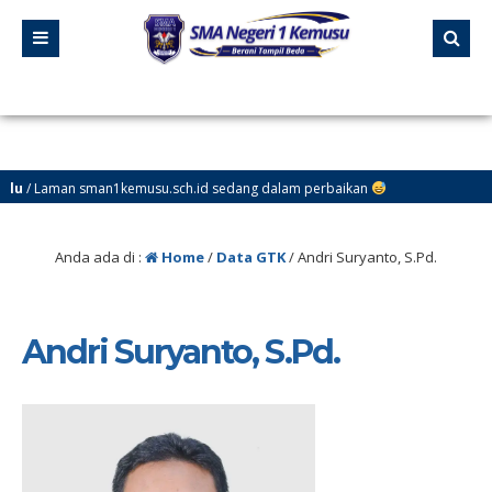
man sman1kemusu.sch.id sedang dalam perbaikan
Anda ada di :
Home
/
Data GTK
/
Andri Suryanto, S.Pd.
Andri Suryanto, S.Pd.