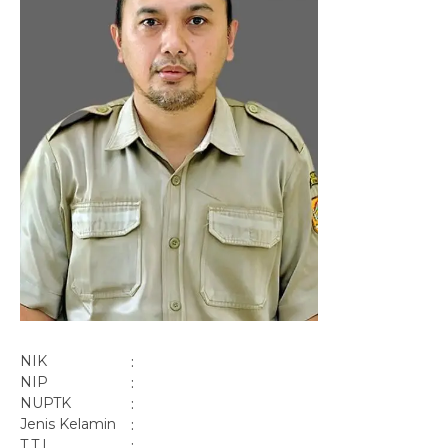
NIK
:
NIP
:
NUPTK
:
Jenis Kelamin
:
T.T.L
: