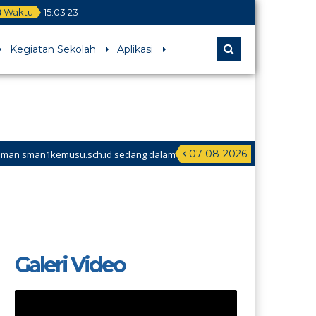
Waktu
15
:
03
23
Kegiatan Sekolah
Aplikasi
07-08-2026
man1kemusu.sch.id sedang dalam perbaikan
Galeri Video