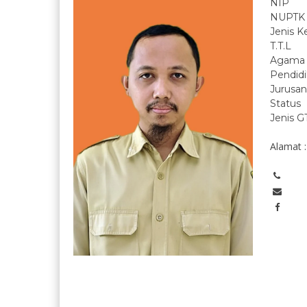
NIP
NUPTK
Jenis K
T.T.L
Agama
Pendid
Jurusan
Status
Jenis G
Alamat :