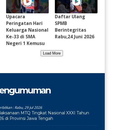
Upacara
Daftar Ulang
Peringatan Hari
SPMB
Keluarga Nasional
Berintegritas
Ke-33 di SMA
Rabu,24 Juni 2026
Negeri 1 Kemusu
Load More
engumuman
erbitkan :
Rabu, 29 Jul 2026
laksanaan MTQ Tingkat Nasional XXXI Tahun
26 di Provinsi Jawa Tengah