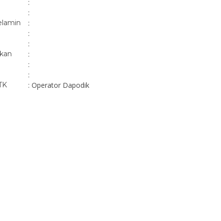
:
:
elamin
:
:
:
ikan
:
:
:
TK
: Operator Dapodik