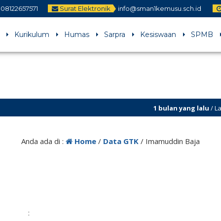
08122657571
Surat Elektronik
info@sman1kemusu.sch.id
Kurikulum
Humas
Sarpra
Kesiswaan
SPMB
1 bulan yang lalu
/ Laman s
Anda ada di :
Home
/
Data GTK
/
Imamuddin Baja
: