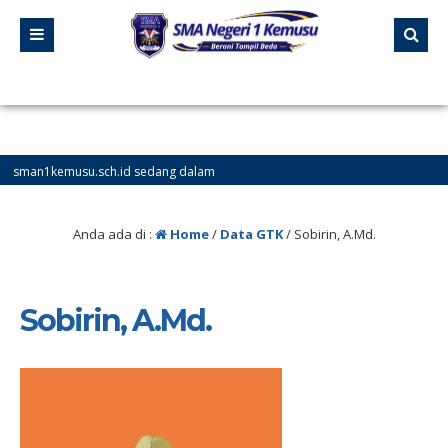
kemusu.sch.id sedang dalam
Anda ada di :
Home
/
Data GTK
/
Sobirin, A.Md.
Sobirin, A.Md.