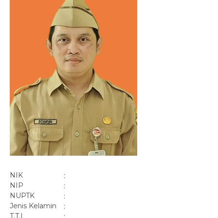
NIK
:
NIP
:
NUPTK
:
Jenis Kelamin
:
T.T.L
: