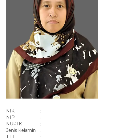
NIK
:
NIP
:
NUPTK
:
Jenis Kelamin
:
T.T.L
: