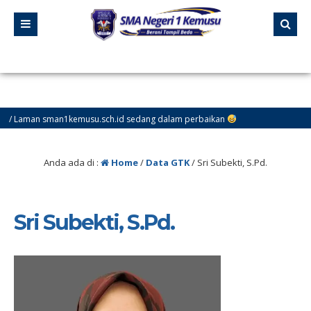
an sman1kemusu.sch.id sedang dalam perbaikan
Anda ada di :
Home
/
Data GTK
/
Sri Subekti, S.Pd.
Sri Subekti, S.Pd.