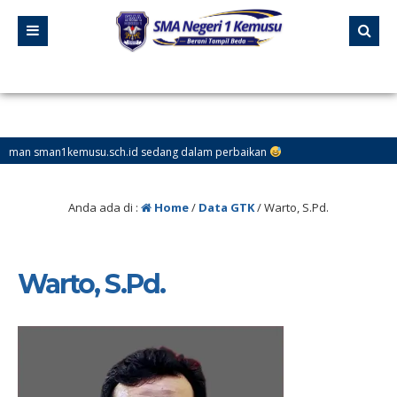
man1kemusu.sch.id sedang dalam perbaikan
Anda ada di :
Home
/
Data GTK
/
Warto, S.Pd.
Warto, S.Pd.