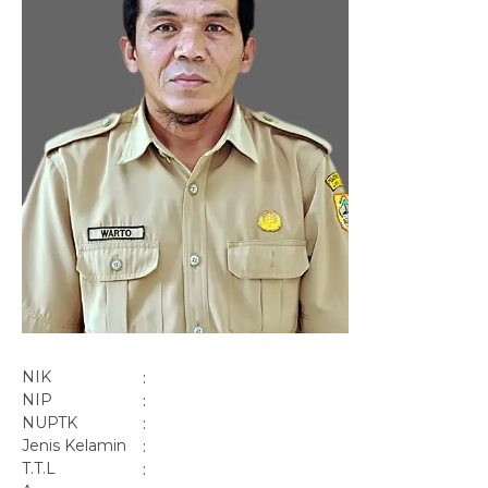
NIK
:
NIP
:
NUPTK
:
Jenis Kelamin
:
T.T.L
: