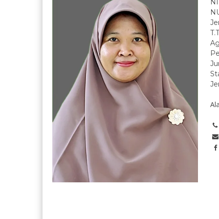
N
N
Je
T.
A
Pe
Ju
St
Je
Al