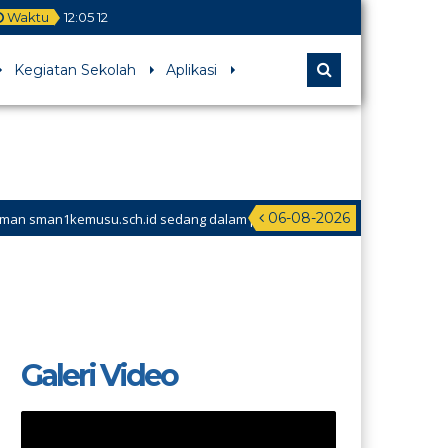
Waktu
12
:
05
12
Kegiatan Sekolah
Aplikasi
06-08-2026
man1kemusu.sch.id sedang dalam perbaikan
Galeri Video