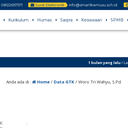
08122657571
Surat Elektronik
info@sman1kemusu.sch.id
Kurikulum
Humas
Sarpra
Kesiswaan
SPMB
1 bulan yang lalu
/ Laman s
Anda ada di :
Home
/
Data GTK
/
Woro Tri Wahyu, S.Pd.
K
: