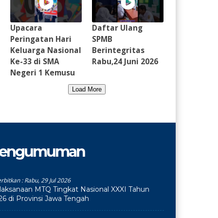
Upacara
Daftar Ulang
Peringatan Hari
SPMB
Keluarga Nasional
Berintegritas
Ke-33 di SMA
Rabu,24 Juni 2026
Negeri 1 Kemusu
Load More
engumuman
erbitkan :
Rabu, 29 Jul 2026
laksanaan MTQ Tingkat Nasional XXXI Tahun
26 di Provinsi Jawa Tengah