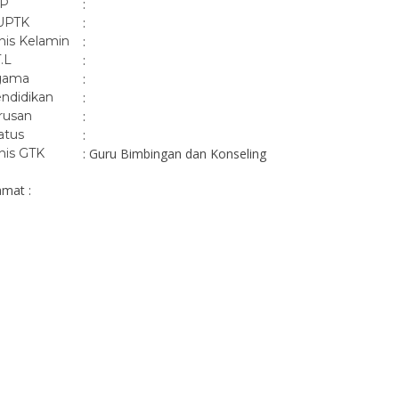
IP
:
UPTK
:
nis Kelamin
:
T.L
:
gama
:
ndidikan
:
rusan
:
atus
:
nis GTK
: Guru Bimbingan dan Konseling
amat :