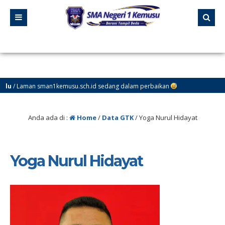
aman sman1kemusu.sch.id sedang dalam perbaikan
Anda ada di :
Home
/
Data GTK
/
Yoga Nurul Hidayat
Yoga Nurul Hidayat