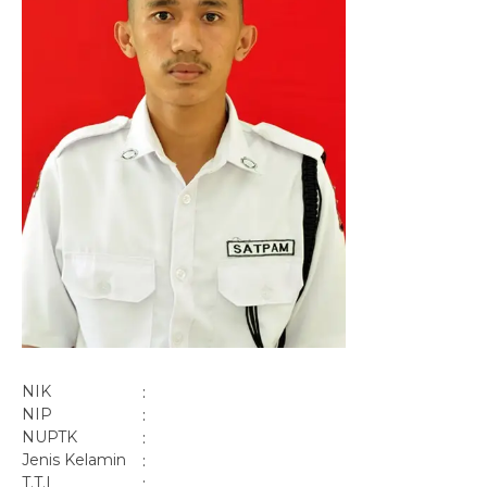
NIK
:
NIP
:
NUPTK
:
Jenis Kelamin
:
T.T.L
: