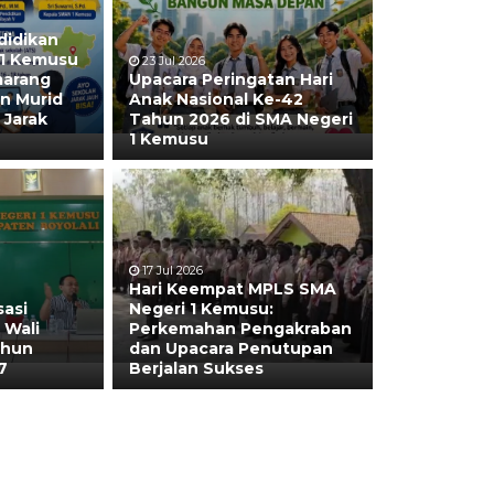
didikan
 1 Kemusu
23 Jul 2026
marang
Upacara Peringatan Hari
n Murid
Anak Nasional Ke-42
 Jarak
Tahun 2026 di SMA Negeri
1 Kemusu
17 Jul 2026
Hari Keempat MPLS SMA
sasi
Negeri 1 Kemusu:
 Wali
Perkemahan Pengakraban
ahun
dan Upacara Penutupan
7
Berjalan Sukses