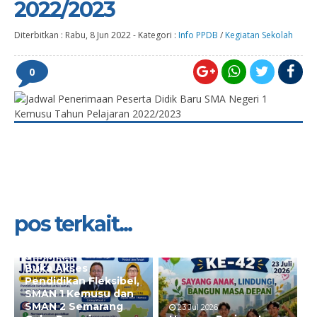
2022/2023
Diterbitkan :
Rabu, 8 Jun 2022
-
Kategori :
Info PPDB
/
Kegiatan Sekolah
0
pos terkait...
28 Jul 2026
Buka Akses
Pendidikan Fleksibel,
SMAN 1 Kemusu dan
SMAN 2 Semarang
23 Jul 2026