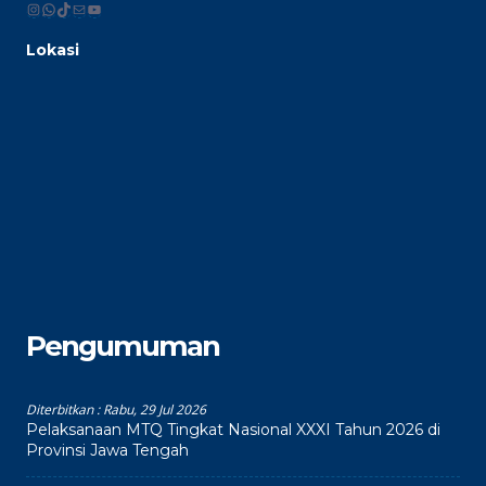
Instagram
WhatsApp
TikTok
Mail
YouTube
Lokasi
Pengumuman
Diterbitkan :
Rabu, 29 Jul 2026
Pelaksanaan MTQ Tingkat Nasional XXXI Tahun 2026 di
Provinsi Jawa Tengah