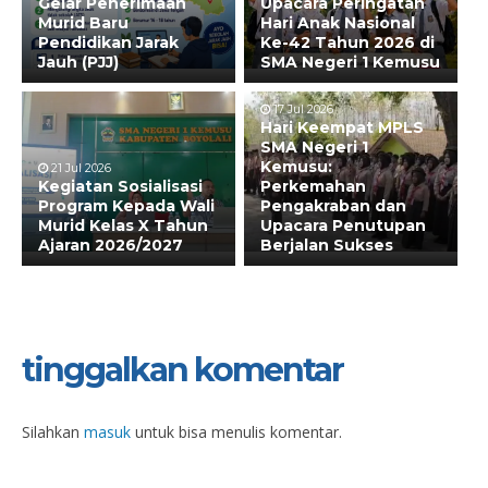
Gelar Penerimaan
Upacara Peringatan
Murid Baru
Hari Anak Nasional
Pendidikan Jarak
Ke-42 Tahun 2026 di
Jauh (PJJ)
SMA Negeri 1 Kemusu
17 Jul 2026
Hari Keempat MPLS
SMA Negeri 1
Kemusu:
21 Jul 2026
Kegiatan Sosialisasi
Perkemahan
Program Kepada Wali
Pengakraban dan
Murid Kelas X Tahun
Upacara Penutupan
Ajaran 2026/2027
Berjalan Sukses
tinggalkan komentar
Silahkan
masuk
untuk bisa menulis komentar.