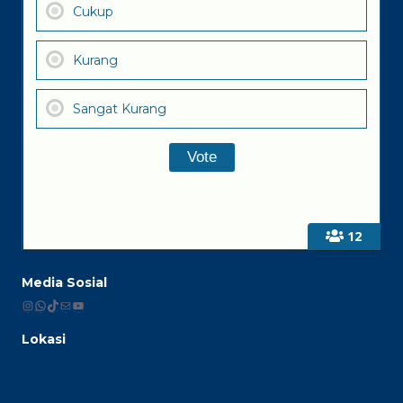
Cukup
Kurang
Sangat Kurang
12
Media Sosial
Instagram
WhatsApp
TikTok
Mail
YouTube
Lokasi