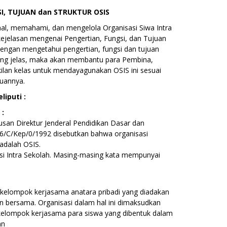
I, TUJUAN dan STRUKTUR OSIS
l, memahami, dan mengelola Organisasi Siwa Intra
kejelasan mengenai Pengertian, Fungsi, dan Tujuan
engan mengetahui pengertian, fungsi dan tujuan
yang jelas, maka akan membantu para Pembina,
ilan kelas untuk mendayagunakan OSIS ini sesuai
juannya.
liputi :
 :
usan Direktur Jenderal Pendidikan Dasar dan
C/Kep/0/1992 disebutkan bahwa organisasi
adalah OSIS.
si Intra Sekolah. Masing-masing kata mempunyai
kelompok kerjasama anatara pribadi yang diadakan
n bersama. Organisasi dalam hal ini dimaksudkan
kelompok kerjasama para siswa yang dibentuk dalam
an