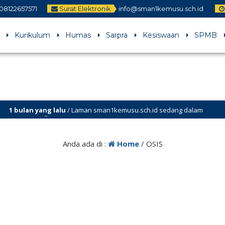
08122657571
Surat Elektronik
info@sman1kemusu.sch.id
Kurikulum
Humas
Sarpra
Kesiswaan
SPMB
ng lalu
/ Laman sman1kemusu.sch.id sedang dalam
Anda ada di :
Home
/
OSIS