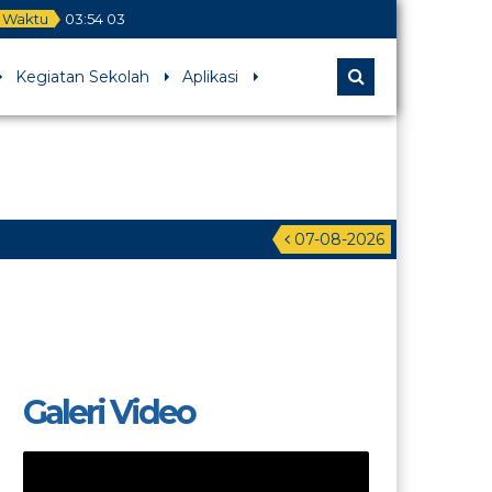
Waktu
03
:
54
03
Kegiatan Sekolah
Aplikasi
07-08-2026
Galeri Video