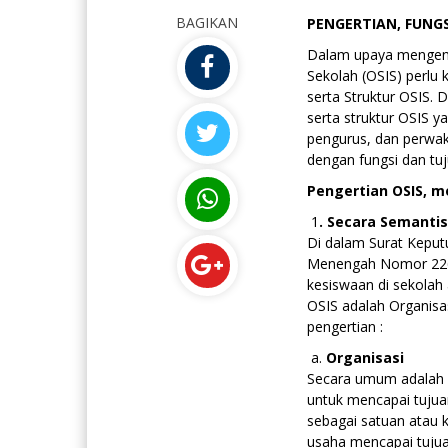
BAGIKAN
PENGERTIAN, FUNGS
Dalam upaya mengena
Sekolah (OSIS) perlu 
serta Struktur OSIS.
D
serta struktur OSIS 
pengurus, dan perwak
dengan fungsi dan tu
Pengertian OSIS, me
1
. Secara Semantis
Di dalam Surat Keput
Menengah Nomor 226/
kesiswaan di sekolah 
OSIS adalah Organisa
pengertian :
a.
Organisasi
Secara umum adalah 
untuk mencapai tujua
sebagai satuan atau 
usaha mencapai tuju