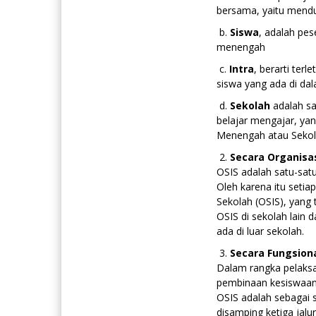
bersama, yaitu mend
b.
Siswa
, adalah pes
menengah
c.
Intra
, berarti terl
siswa yang ada di da
d.
Sekolah
adalah sa
belajar mengajar, yan
Menengah atau Sekol
2.
Secara Organisa
OSIS adalah satu-sat
Oleh karena itu setia
Sekolah (OSIS), yang
OSIS di sekolah lain d
ada di luar sekolah.
3.
Secara Fungsion
Dalam rangka pelaksa
pembinaan kesiswaan,
OSIS adalah sebagai 
disamping ketiga jalur