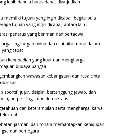
ng lebih dahulu harus dapat diwujudkan
lu memiliki tujuan yang ingin dicapai, begitu pula
apa tujuan yang ingin dicapai, antara lain :
erasi penerus yang beriman dan bertaqwa
gai lingkungan hidup dan nilai-nilai moral dalam
 yang tepat
an kepribadian yang kuat dan menghargai
majuan budaya bangsa
embangkan wawasan kebangsaan dan rasa cinta
obalisasi
sportif, jujur, disiplin, bertanggung jawab, dan
iri, berpikir logis dan demokratis
etahuan dan keterampilan serta menghargai karya
telektual
ehatan jasmani dan rohani memantapkan kehidupan
ngsa dan bernegara