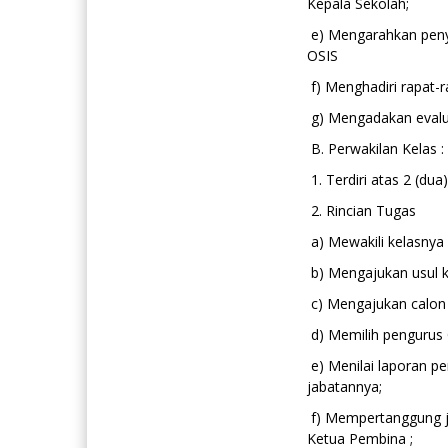
Kepala Sekolah;
e) Mengarahkan pen
OSIS
f) Menghadiri rapat-
g) Mengadakan evalu
B. Perwakilan Kelas :
1. Terdiri atas 2 (dua)
2. Rincian Tugas
a) Mewakili kelasnya 
b) Mengajukan usul k
c) Mengajukan calon 
d) Memilih pengurus O
e) Menilai laporan p
jabatannya;
f) Mempertanggung j
Ketua Pembina ;