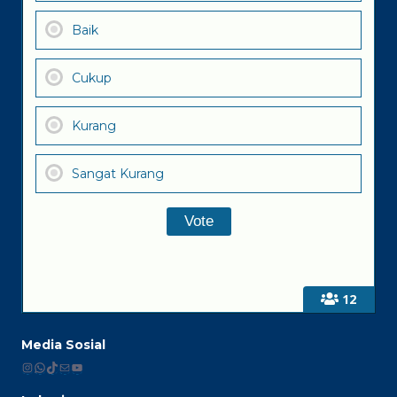
Baik
Cukup
Kurang
Sangat Kurang
12
Media Sosial
Instagram
WhatsApp
TikTok
Mail
YouTube