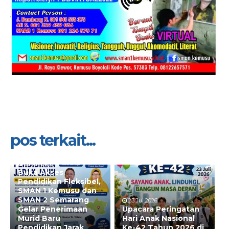
pos terkait...
28 Jul 2026
Buka Akses
Pendidikan Fleksibel,
SMAN 1 Kemusu dan
SMAN 2 Semarang
23 Jul 2026
Gelar Penerimaan
Upacara Peringatan
Murid Baru
Hari Anak Nasional
Pendidikan Jarak
Ke-42 Tahun 2026 di