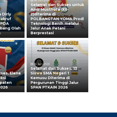
26 Jun 2026
Selamat dan Sukses untuk
Amir Musthofa (XII-
 Dirly
2)diterima di
Nakruf
POLBANGTAN YOMA Prodi
POPDA
Teknologi Benih melalui
abang Olah
Jalur Anak Petani
a
Berprestasi
26 Jun 2026
Selamat dan Sukses, 13
ses, Elena
Siswa SMA Negeri 1
ksi
Kemusu Diterima di
upaten
Pergurunan Tinggi Jalur
2026
SPAN PTKAIN 2026