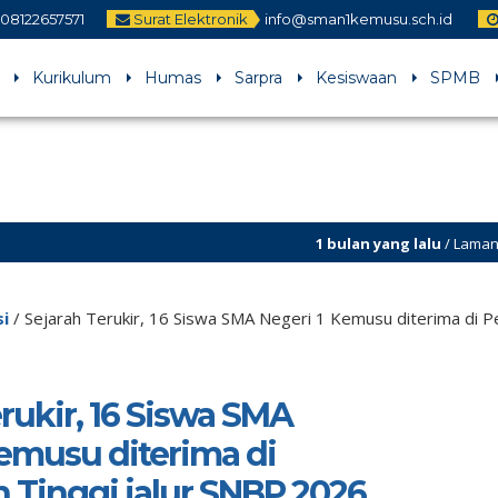
08122657571
Surat Elektronik
info@sman1kemusu.sch.id
Kurikulum
Humas
Sarpra
Kesiswaan
SPMB
1 bulan yang lalu
/ Laman sman1kemusu.s
si
/
Sejarah Terukir, 16 Siswa SMA Negeri 1 Kemusu diterima di P
rukir, 16 Siswa SMA
Kemusu diterima di
 Tinggi jalur SNBP 2026