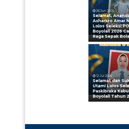
26 Jun 2026
Selamat, Ananda
Asharkro Amar 
Lolos Seleksi 
Boyolali 2026 C
Raga Sepak Bol
12 Jul 2026
Selamat dan Suk
Utami Lolos Sele
Paskibraka Kab
Boyolali Tahun 