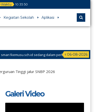
Waktu
10
:
35
51
Kegiatan Sekolah
Aplikasi
06-08-2026
ch.id sedang dalam perbaikan
erguruan Tinggi jalur SNBP 2026
Galeri Video