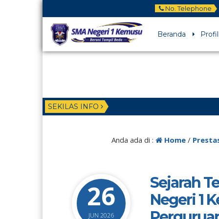
No. Telephone
Beranda
Profil
SEKILAS INFO
Anda ada di :
Home
/
Presta
Sejarah Te
26
Negeri 1 
Perguruan
JUN 2026