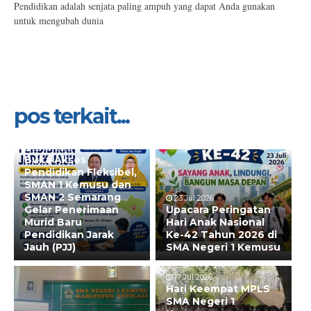
Pendidikan adalah senjata paling ampuh yang dapat Anda gunakan
untuk mengubah dunia
pos terkait...
28 Jul 2026
Buka Akses
Pendidikan Fleksibel,
SMAN 1 Kemusu dan
SMAN 2 Semarang
23 Jul 2026
Gelar Penerimaan
Upacara Peringatan
Murid Baru
Hari Anak Nasional
Pendidikan Jarak
Ke-42 Tahun 2026 di
Jauh (PJJ)
SMA Negeri 1 Kemusu
17 Jul 2026
Hari Keempat MPLS
SMA Negeri 1