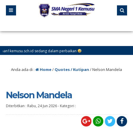
usu.sch.id sedang dalam perbaikan
Anda ada di :
Home
/
Quotes / Kutipan
/
Nelson Mandela
Nelson Mandela
Diterbitkan :
Rabu, 24 Jun 2026
-
Kategori :