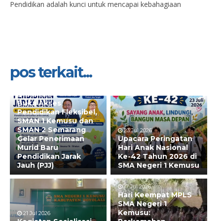
Pendidikan adalah kunci untuk mencapai kebahagiaan
pos terkait...
28 Jul 2026
Buka Akses
Pendidikan Fleksibel,
SMAN 1 Kemusu dan
SMAN 2 Semarang
23 Jul 2026
Gelar Penerimaan
Upacara Peringatan
Murid Baru
Hari Anak Nasional
Pendidikan Jarak
Ke-42 Tahun 2026 di
Jauh (PJJ)
SMA Negeri 1 Kemusu
17 Jul 2026
Hari Keempat MPLS
SMA Negeri 1
Kemusu:
21 Jul 2026