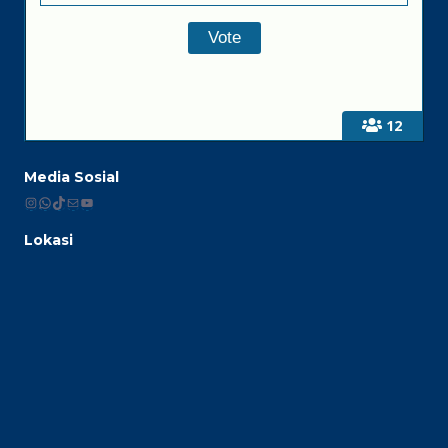
12
Media Sosial
Instagram
WhatsApp
TikTok
Mail
YouTube
Lokasi