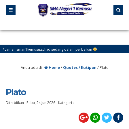
 sman1kemusu.sch.id sedang dalam perbaikan
Anda ada di :
Home
/
Quotes / Kutipan
/
Plato
Plato
Diterbitkan :
Rabu, 24 Jun 2026
-
Kategori :