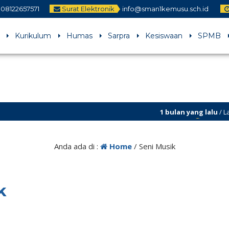
08122657571
Surat Elektronik
info@sman1kemusu.sch.id
Kurikulum
Humas
Sarpra
Kesiswaan
SPMB
1 bulan yang lalu
/ Laman 
perbaikan
Anda ada di :
Home
/
Seni Musik
k