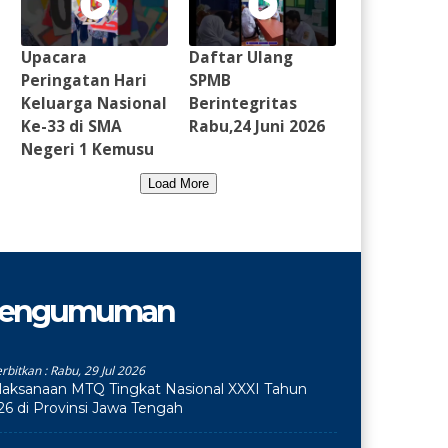
Upacara
Daftar Ulang
Peringatan Hari
SPMB
Keluarga Nasional
Berintegritas
Ke-33 di SMA
Rabu,24 Juni 2026
Negeri 1 Kemusu
Load More
engumuman
erbitkan :
Rabu, 29 Jul 2026
laksanaan MTQ Tingkat Nasional XXXI Tahun
26 di Provinsi Jawa Tengah