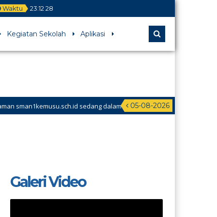
Waktu
23
:
12
28
Kegiatan Sekolah
Aplikasi
05-08-2026
sman1kemusu.sch.id sedang dalam
Galeri Video