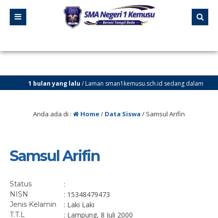
1 bulan yang lalu
/ Laman sman1kemusu.sch.id sedang dalam
perbaikan
Anda ada di :
Home
/
Data Siswa
/
Samsul Arifin
Samsul Arifin
Status
:
NISN
: 15348479473
Jenis Kelamin
: Laki Laki
T.T.L
: Lampung, 8 Juli 2000