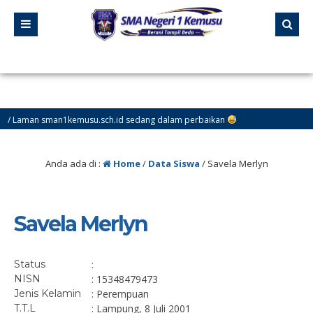
man sman1kemusu.sch.id sedang dalam perbaikan
Anda ada di :
Home
/
Data Siswa
/
Savela Merlyn
Savela Merlyn
Status
:
NISN
: 15348479473
Jenis Kelamin
: Perempuan
T.T.L
: Lampung, 8 Juli 2001