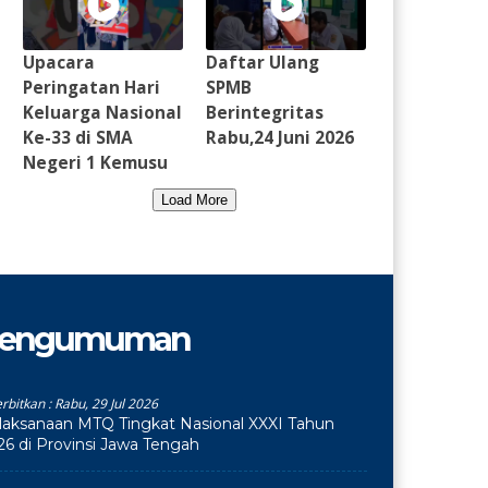
Upacara
Daftar Ulang
Peringatan Hari
SPMB
Keluarga Nasional
Berintegritas
Ke-33 di SMA
Rabu,24 Juni 2026
Negeri 1 Kemusu
Load More
engumuman
erbitkan :
Rabu, 29 Jul 2026
laksanaan MTQ Tingkat Nasional XXXI Tahun
26 di Provinsi Jawa Tengah