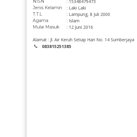
NISN
: 15348479473
Jenis Kelamin
: Laki Laki
T.T.L
: Lampung, 8 Juli 2000
Agama
: Islam
Mulai Masuk
: 12 Juni 2016
Alamat : Jl. Air Keruh Setiap Hari No. 14 Sumberjaya
083815251385