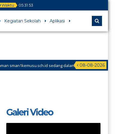
Waktu
05
:
31
53
Kegiatan Sekolah
Aplikasi
08-08-2026
sman1kemusu.sch.id sedang dalam
Galeri Video