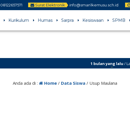
08122657571
Surat Elektronik
info@sman1kemusu.sch.id
Kurikulum
Humas
Sarpra
Kesiswaan
SPMB
1 bulan yang lalu
/ Laman 
perbaikan
Anda ada di :
Home
/
Data Siswa
/
Usup Maulana