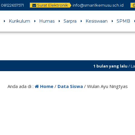
08122657571
Surat Elektronik
info@sman1kemusu.sch.id
Kurikulum
Humas
Sarpra
Kesiswaan
SPMB
1 bulan yang lalu
/ Laman s
Anda ada di :
Home
/
Data Siswa
/
Wulan Ayu Ningtyas