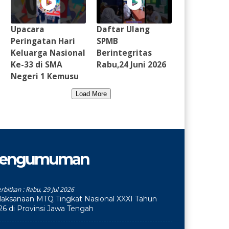
Upacara
Daftar Ulang
Peringatan Hari
SPMB
Keluarga Nasional
Berintegritas
Ke-33 di SMA
Rabu,24 Juni 2026
Negeri 1 Kemusu
Load More
engumuman
erbitkan :
Rabu, 29 Jul 2026
laksanaan MTQ Tingkat Nasional XXXI Tahun
26 di Provinsi Jawa Tengah