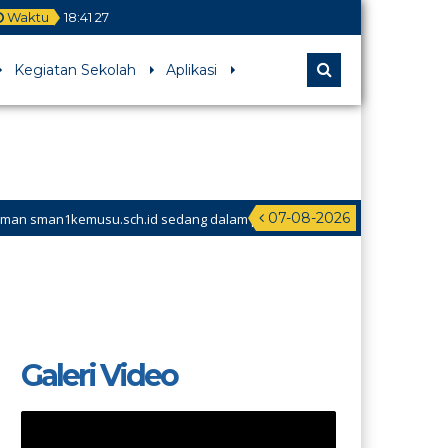
Waktu
18
:
41
27
Kegiatan Sekolah
Aplikasi
07-08-2026
man1kemusu.sch.id sedang dalam perbaikan
Galeri Video