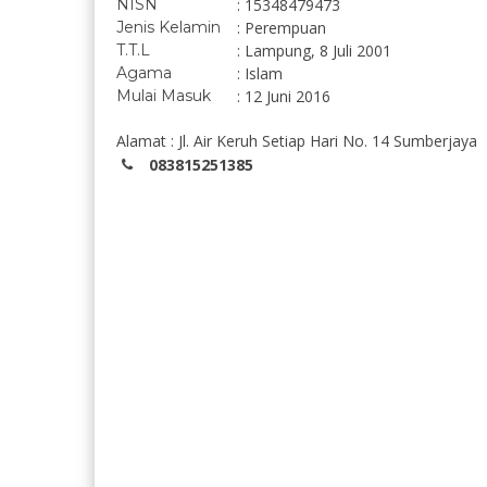
NISN
: 15348479473
Jenis Kelamin
: Perempuan
T.T.L
: Lampung, 8 Juli 2001
Agama
: Islam
Mulai Masuk
: 12 Juni 2016
Alamat : Jl. Air Keruh Setiap Hari No. 14 Sumberjaya
083815251385