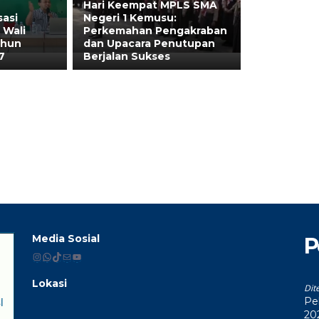
Hari Keempat MPLS SMA
sasi
Negeri 1 Kemusu:
 Wali
Perkemahan Pengakraban
ahun
dan Upacara Penutupan
7
Berjalan Sukses
Media Sosial
P
Instagram
WhatsApp
TikTok
Mail
YouTube
Lokasi
Dit
i
Pe
20