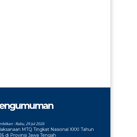
engumuman
erbitkan :
Rabu, 29 Jul 2026
laksanaan MTQ Tingkat Nasional XXXI Tahun
26 di Provinsi Jawa Tengah