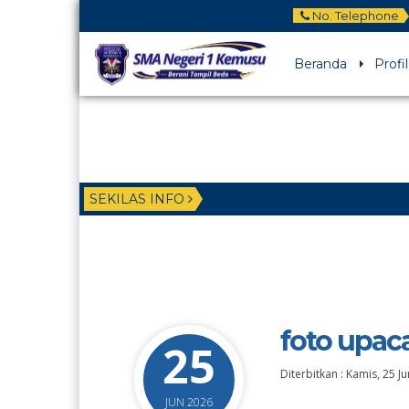
No. Telephone
Beranda
Profil
SEKILAS INFO
foto upac
25
Diterbitkan :
Kamis, 25 J
JUN 2026