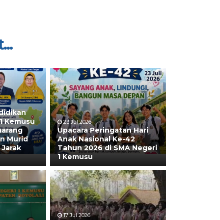
...
didikan
 1 Kemusu
23 Jul 2026
marang
Upacara Peringatan Hari
n Murid
Anak Nasional Ke-42
 Jarak
Tahun 2026 di SMA Negeri
1 Kemusu
17 Jul 2026