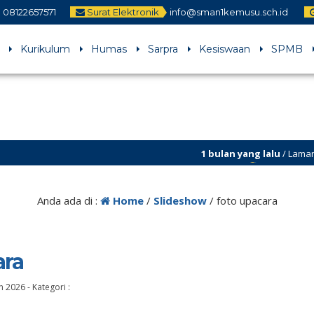
08122657571
Surat Elektronik
info@sman1kemusu.sch.id
Kurikulum
Humas
Sarpra
Kesiswaan
SPMB
1 bulan yang lalu
/ Laman sman1ke
perbaikan
Anda ada di :
Home
/
Slideshow
/
foto upacara
ara
un 2026
-
Kategori :