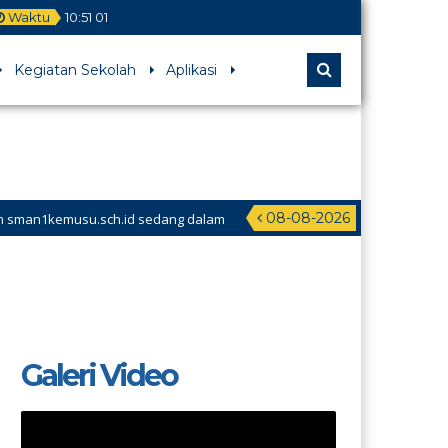
Waktu
10
:
51
02
Kegiatan Sekolah
Aplikasi
08-08-2026
musu.sch.id sedang dalam
Galeri Video