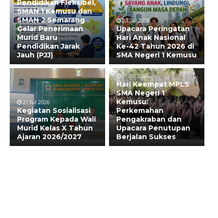
Pendidikan Fleksibel,
SMAN 1 Kemusu dan
SMAN 2 Semarang
23 Jul 2026
Gelar Penerimaan
Upacara Peringatan
Murid Baru
Hari Anak Nasional
Pendidikan Jarak
Ke-42 Tahun 2026 di
Jauh (PJJ)
SMA Negeri 1 Kemusu
17 Jul 2026
Hari Keempat MPLS
SMA Negeri 1
Kemusu:
21 Jul 2026
Kegiatan Sosialisasi
Perkemahan
Program Kepada Wali
Pengakraban dan
Murid Kelas X Tahun
Upacara Penutupan
Ajaran 2026/2027
Berjalan Sukses