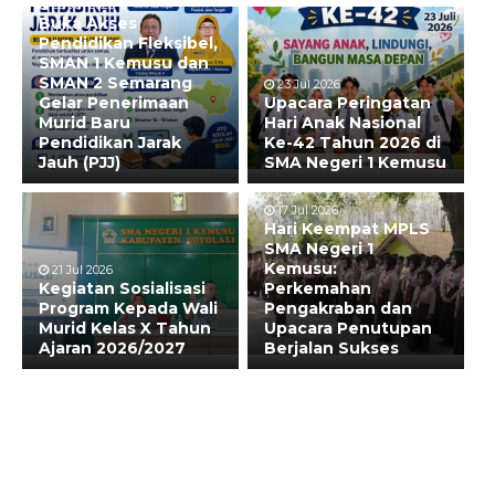
28 Jul 2026
Buka Akses
Pendidikan Fleksibel,
SMAN 1 Kemusu dan
SMAN 2 Semarang
23 Jul 2026
Gelar Penerimaan
Upacara Peringatan
Murid Baru
Hari Anak Nasional
Pendidikan Jarak
Ke-42 Tahun 2026 di
Jauh (PJJ)
SMA Negeri 1 Kemusu
17 Jul 2026
Hari Keempat MPLS
SMA Negeri 1
Kemusu:
21 Jul 2026
Kegiatan Sosialisasi
Perkemahan
Program Kepada Wali
Pengakraban dan
Murid Kelas X Tahun
Upacara Penutupan
Ajaran 2026/2027
Berjalan Sukses