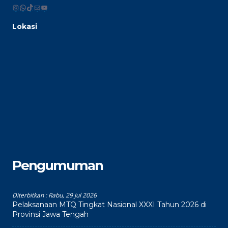
Instagram
WhatsApp
TikTok
Mail
YouTube
Lokasi
Pengumuman
Diterbitkan :
Rabu, 29 Jul 2026
Pelaksanaan MTQ Tingkat Nasional XXXI Tahun 2026 di
Provinsi Jawa Tengah