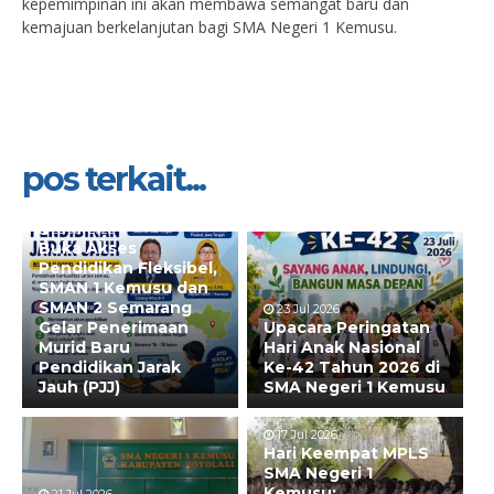
kepemimpinan ini akan membawa semangat baru dan
kemajuan berkelanjutan bagi SMA Negeri 1 Kemusu.
pos terkait...
28 Jul 2026
Buka Akses
Pendidikan Fleksibel,
SMAN 1 Kemusu dan
SMAN 2 Semarang
23 Jul 2026
Gelar Penerimaan
Upacara Peringatan
Murid Baru
Hari Anak Nasional
Pendidikan Jarak
Ke-42 Tahun 2026 di
Jauh (PJJ)
SMA Negeri 1 Kemusu
17 Jul 2026
Hari Keempat MPLS
SMA Negeri 1
Kemusu: