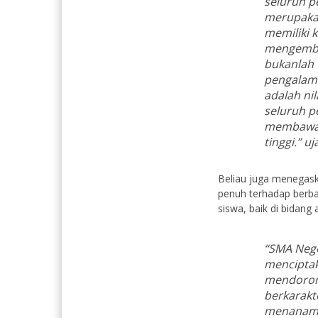
seluruh p
merupaka
memiliki 
mengemban
bukanlah 
pengalama
adalah ni
seluruh p
membawa n
tinggi.”
uja
Beliau juga menegas
penuh terhadap berb
siswa, baik di bidan
“SMA Neg
menciptak
mendorong
berkarakte
menanamka