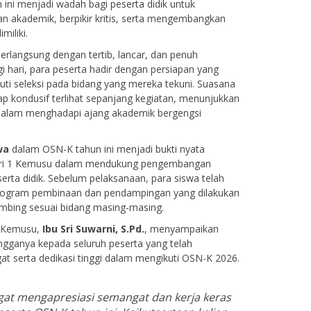
n ini menjadi wadah bagi peserta didik untuk
akademik, berpikir kritis, serta mengembangkan
miliki.
rlangsung dengan tertib, lancar, dan penuh
i hari, para peserta hadir dengan persiapan yang
ti seleksi pada bidang yang mereka tekuni. Suasana
ap kondusif terlihat sepanjang kegiatan, menunjukkan
 dalam menghadapi ajang akademik bergengsi
wa
dalam OSN-K tahun ini menjadi bukti nyata
i 1 Kemusu dalam mendukung pengembangan
erta didik. Sebelum pelaksanaan, para siswa telah
program pembinaan dan pendampingan yang dilakukan
mbing sesuai bidang masing-masing.
1 Kemusu,
Ibu Sri Suwarni, S.Pd.
, menyampaikan
angganya kepada seluruh peserta yang telah
 serta dedikasi tinggi dalam mengikuti OSN-K 2026.
gat mengapresiasi semangat dan kerja keras