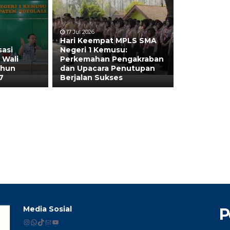
17 Jul 2026
Hari Keempat MPLS SMA
sasi
Negeri 1 Kemusu:
 Wali
Perkemahan Pengakraban
ahun
dan Upacara Penutupan
7
Berjalan Sukses
Media Sosial
P
Instagram
WhatsApp
TikTok
Mail
YouTube