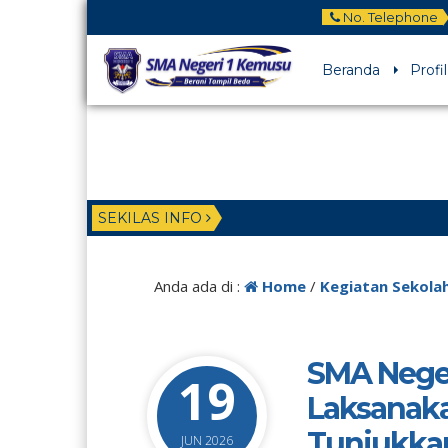
No. Telephone
Beranda
Profil
SEKILAS INFO
Anda ada di :
Home
/
Kegiatan Sekola
SMA Neger
19
Laksanaka
Tunjukka
JUN 2026