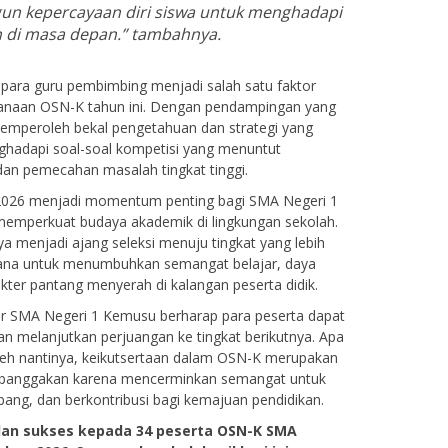
n kepercayaan diri siswa untuk menghadapi
 di masa depan.”
tambahnya.
para guru pembimbing menjadi salah satu faktor
sanaan OSN-K tahun ini. Dengan pendampingan yang
 memperoleh bekal pengetahuan dan strategi yang
ghadapi soal-soal kompetisi yang menuntut
an pemecahan masalah tingkat tinggi.
026 menjadi momentum penting bagi SMA Negeri 1
emperkuat budaya akademik di lingkungan sekolah.
nya menjadi ajang seleksi menuju tingkat yang lebih
sarana untuk menumbuhkan semangat belajar, daya
rakter pantang menyerah di kalangan peserta didik.
ar SMA Negeri 1 Kemusu berharap para peserta dapat
dan melanjutkan perjuangan ke tingkat berikutnya. Apa
oleh nantinya, keikutsertaan dalam OSN-K merupakan
 dibanggakan karena mencerminkan semangat untuk
bang, dan berkontribusi bagi kemajuan pendidikan.
dan sukses kepada 34 peserta OSN-K SMA