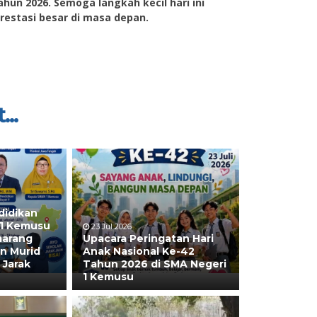
hun 2026. Semoga langkah kecil hari ini
prestasi besar di masa depan.
...
didikan
 1 Kemusu
23 Jul 2026
marang
Upacara Peringatan Hari
n Murid
Anak Nasional Ke-42
 Jarak
Tahun 2026 di SMA Negeri
1 Kemusu