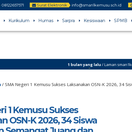
08122657571
Surat Elektronik
info@sman1kemusu.sch.id
Kurikulum
Humas
Sarpra
Kesiswaan
SPMB
1 bulan yang lalu
/ Laman sman1kemusu.sch.id sed
perbaikan
h
/
SMA Negeri 1 Kemusu Sukses Laksanakan OSN-K 2026, 34 Sisw
i 1 Kemusu Sukses
n OSN-K 2026, 34 Siswa
n Semangat Juang dan