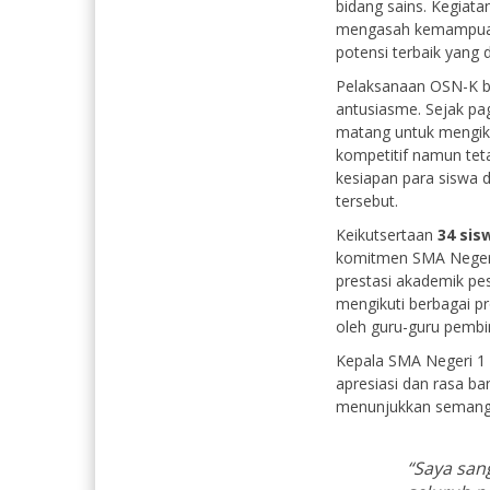
bidang sains. Kegiata
mengasah kemampuan 
potensi terbaik yang di
Pelaksanaan OSN-K be
antusiasme. Sejak pag
matang untuk mengiku
kompetitif namun tet
kesiapan para siswa
tersebut.
Keikutsertaan
34 sis
komitmen SMA Neger
prestasi akademik pes
mengikuti berbagai 
oleh guru-guru pembi
Kepala SMA Negeri 
apresiasi dan rasa b
menunjukkan semangat
“Saya san