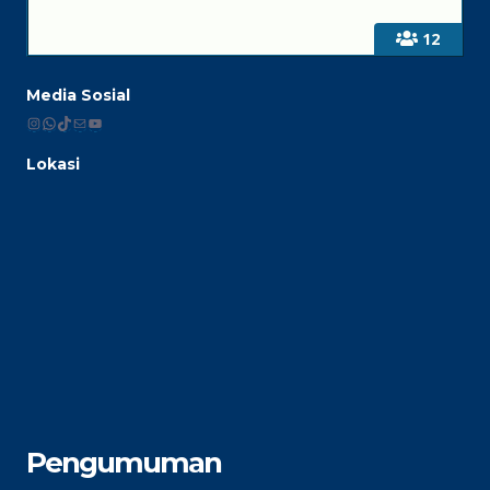
12
Media Sosial
Instagram
WhatsApp
TikTok
Mail
YouTube
Lokasi
Pengumuman