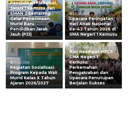
Pendidikan Fleksibel,
SMAN 1 Kemusu dan
SMAN 2 Semarang
23 Jul 2026
Gelar Penerimaan
Upacara Peringatan
Murid Baru
Hari Anak Nasional
Pendidikan Jarak
Ke-42 Tahun 2026 di
Jauh (PJJ)
SMA Negeri 1 Kemusu
17 Jul 2026
Hari Keempat MPLS
SMA Negeri 1
Kemusu:
21 Jul 2026
Kegiatan Sosialisasi
Perkemahan
Program Kepada Wali
Pengakraban dan
Murid Kelas X Tahun
Upacara Penutupan
Ajaran 2026/2027
Berjalan Sukses