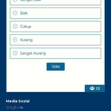
Baik
Cukup
Kurang
Sangat Kurang
12
Media Sosial
Instagram
WhatsApp
TikTok
Mail
YouTube