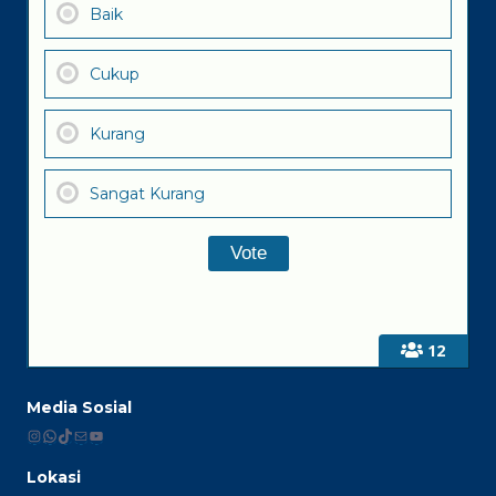
Baik
Cukup
Kurang
Sangat Kurang
12
Media Sosial
Instagram
WhatsApp
TikTok
Mail
YouTube
Lokasi