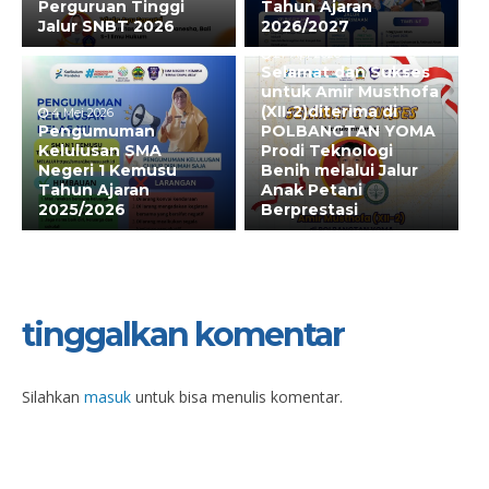
Perguruan Tinggi
Tahun Ajaran
Jalur SNBT 2026
2026/2027
27 Apr 2026
Selamat dan Sukses
untuk Amir Musthofa
(XII-2)diterima di
4 Mei 2026
Pengumuman
POLBANGTAN YOMA
Kelulusan SMA
Prodi Teknologi
Negeri 1 Kemusu
Benih melalui Jalur
Tahun Ajaran
Anak Petani
2025/2026
Berprestasi
tinggalkan komentar
Silahkan
masuk
untuk bisa menulis komentar.