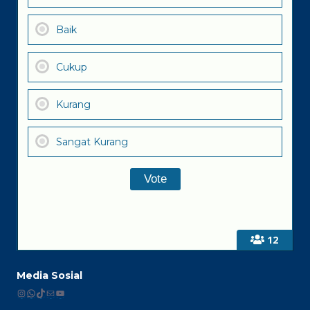
Baik
Cukup
Kurang
Sangat Kurang
12
Media Sosial
Instagram
WhatsApp
TikTok
Mail
YouTube