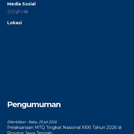
Media Sosial
Instagram
WhatsApp
TikTok
Mail
YouTube
Lokasi
Pengumuman
Diterbitkan :
Rabu, 29 Jul 2026
Pelaksanaan MTQ Tingkat Nasional XXXI Tahun 2026 di
Provinsi Jawa Tengah