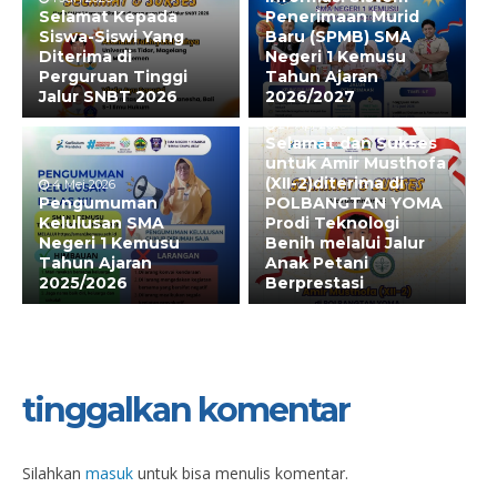
Selamat Kepada
Penerimaan Murid
Siswa-Siswi Yang
Baru (SPMB) SMA
Diterima di
Negeri 1 Kemusu
Perguruan Tinggi
Tahun Ajaran
Jalur SNBT 2026
2026/2027
27 Apr 2026
Selamat dan Sukses
untuk Amir Musthofa
(XII-2)diterima di
4 Mei 2026
Pengumuman
POLBANGTAN YOMA
Kelulusan SMA
Prodi Teknologi
Negeri 1 Kemusu
Benih melalui Jalur
Tahun Ajaran
Anak Petani
2025/2026
Berprestasi
tinggalkan komentar
Silahkan
masuk
untuk bisa menulis komentar.