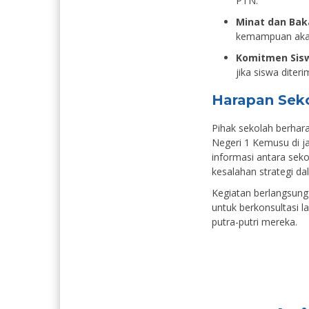
PTN.
Minat dan Bak
kemampuan akad
Komitmen Sis
jika siswa diter
Harapan Sek
Pihak sekolah berhara
Negeri 1 Kemusu di jal
informasi antara sek
kesalahan strategi da
Kegiatan berlangsung 
untuk berkonsultasi 
putra-putri mereka.