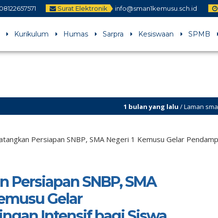
08122657571
Surat Elektronik
info@sman1kemusu.sch.id
Kurikulum
Humas
Sarpra
Kesiswaan
SPMB
1 bulan yang lalu
/ Laman sman1kemusu.sch.
tangkan Persiapan SNBP, SMA Negeri 1 Kemusu Gelar Pendamping
n Persiapan SNBP, SMA
Kemusu Gelar
gan Intensif bagi Siswa