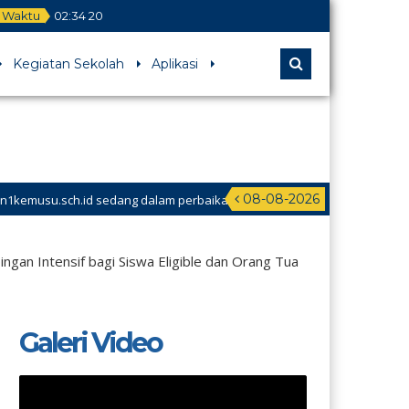
Waktu
02
:
34
21
Kegiatan Sekolah
Aplikasi
08-08-2026
id sedang dalam perbaikan
an Intensif bagi Siswa Eligible dan Orang Tua
Galeri Video