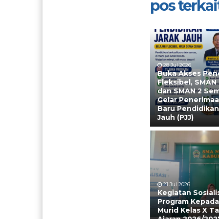
pos terkait
28 Jul 2026
Buka Akses Pen
Fleksibel, SMAN
dan SMAN 2 Se
Gelar Penerimaa
Baru Pendidikan
Jauh (PJJ)
21 Jul 2026
Kegiatan Sosiali
Program Kepada
Murid Kelas X T