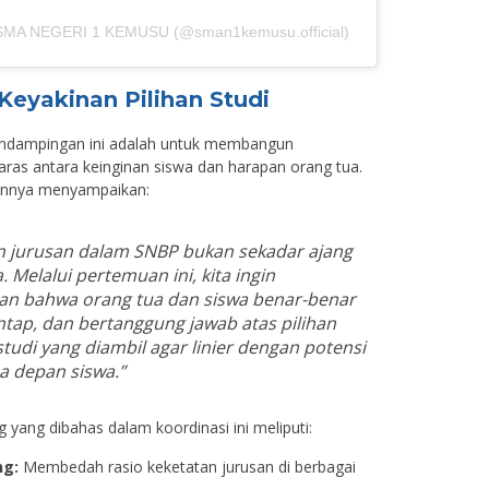
y SMA NEGERI 1 KEMUSU (@sman1kemusu.official)
eyakinan Pilihan Studi
endampingan ini adalah untuk membangun
as antara keinginan siswa dan harapan orang tua.
hannya menyampaikan:
n jurusan dalam SNBP bukan sekadar ajang
 Melalui pertemuan ini, kita ingin
n bahwa orang tua dan siswa benar-benar
ntap, dan bertanggung jawab atas pilihan
tudi yang diambil agar linier dengan potensi
a depan siswa.”
 yang dibahas dalam koordinasi ini meliputi:
ng:
Membedah rasio keketatan jurusan di berbagai