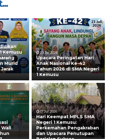
...
didikan
 1 Kemusu
23 Jul 2026
marang
Upacara Peringatan Hari
n Murid
Anak Nasional Ke-42
 Jarak
Tahun 2026 di SMA Negeri
1 Kemusu
17 Jul 2026
Hari Keempat MPLS SMA
sasi
Negeri 1 Kemusu:
 Wali
Perkemahan Pengakraban
ahun
dan Upacara Penutupan