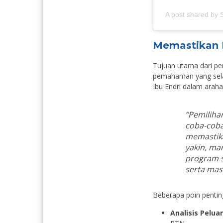
A post shared b
Memastikan K
Tujuan utama dari p
pemahaman yang selar
Ibu Endri dalam ara
“Pemiliha
coba-coba.
memastika
yakin, ma
program s
serta mas
Beberapa poin penting
Analisis Pelua