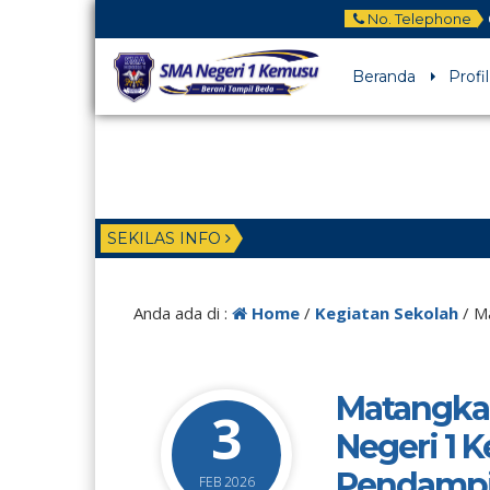
No. Telephone
Beranda
Profil
SEKILAS INFO
Anda ada di :
Home
/
Kegiatan Sekolah
/
Ma
Matangka
3
Negeri 1 
Pendampin
FEB 2026