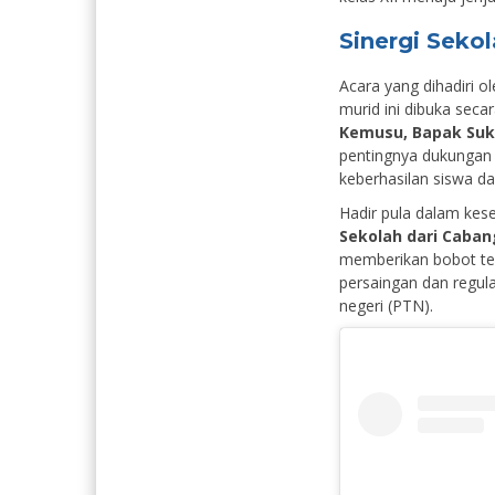
Sinergi Seko
Acara yang dihadiri o
murid ini dibuka seca
Kemusu, Bapak Su
pentingnya dukungan 
keberhasilan siswa d
Hadir pula dalam kes
Sekolah dari Caban
memberikan bobot te
persaingan dan regula
negeri (PTN).