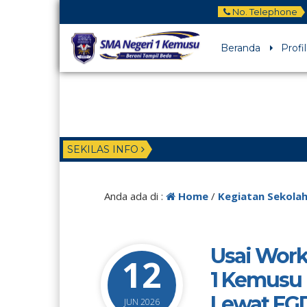
No. Telephone
Beranda
Profil
SEKILAS INFO
Anda ada di :
Home
/
Kegiatan Sekola
Usai Work
12
1 Kemusu 
Lewat FGD 
JUN 2026