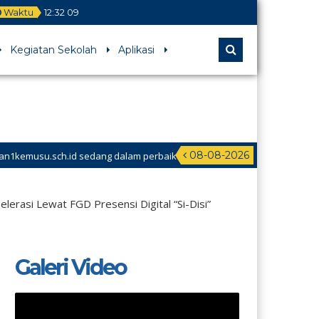
Waktu
12
:
32
11
Kegiatan Sekolah
Aplikasi
08-08-2026
sedang dalam perbaikan
erasi Lewat FGD Presensi Digital “Si-Disi”
Galeri Video