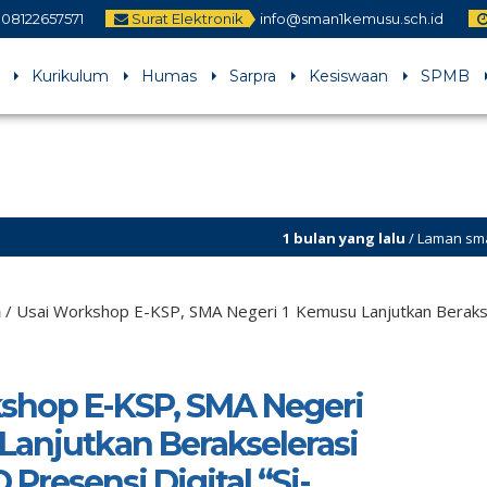
08122657571
Surat Elektronik
info@sman1kemusu.sch.id
Kurikulum
Humas
Sarpra
Kesiswaan
SPMB
1 bulan yang lalu
/ Laman sman1kemusu.sch.id 
h
/
Usai Workshop E-KSP, SMA Negeri 1 Kemusu Lanjutkan Beraksel
shop E-KSP, SMA Negeri
Lanjutkan Berakselerasi
Presensi Digital “Si-