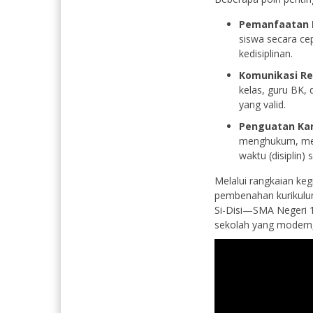
Pemanfaatan D
siswa secara ce
kedisiplinan.
Komunikasi Re
kelas, guru BK, 
yang valid.
Penguatan Kar
menghukum, mel
waktu (disiplin) s
Melalui rangkaian keg
pembenahan kurikulum
Si-Disi—SMA Negeri 
sekolah yang modern, 
Pemutar
Video