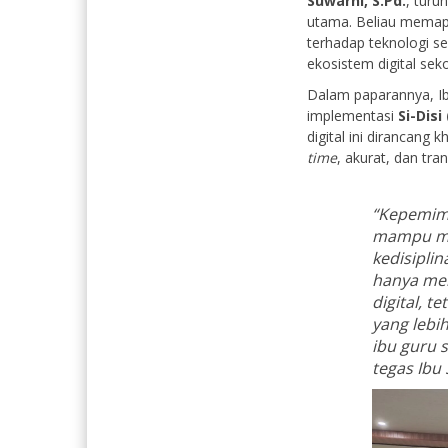
Suwarni, S.Pd.
, turu
utama. Beliau memap
terhadap teknologi 
ekosistem digital seko
Dalam paparannya, I
implementasi
Si-Disi
digital ini dirancan
time
, akurat, dan tra
“Kepemimp
mampu men
kedisipli
hanya me
digital, 
yang lebi
ibu guru s
tegas Ibu 