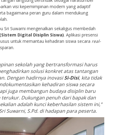
n tangan langsung bertindak sebagai narasumber
arkan visi kepemimpinan modern yang adaptif
serta bagaimana peran guru dalam mendukung
lah.
bu Sri Suwarni mengenalkan sekaligus membedah
 (Sistem Digital Disiplin Siswa)
. Aplikasi presensi
g khusus untuk memantau kehadiran siswa secara
real-
nsparan.
inan sekolah yang bertransformasi harus
ghadirkan solusi konkret atas tantangan
nan. Dengan hadirnya inovasi
Si-Disi
, kita tidak
ndokumentasikan kehadiran siswa secara
tetapi juga membangun budaya disiplin baru
h terukur. Dukungan penuh dari bapak dan
ekalian adalah kunci keberhasilan sistem ini,”
Sri Suwarni, S.Pd. di hadapan para peserta.